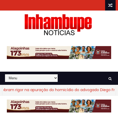
am rigor na apuração do homicídio do advogado Diego Fraga d