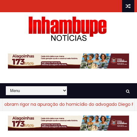
ram rigor na apuração do homicídio do advogado Diego Fraga 