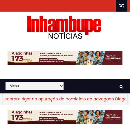
obram rigor na apuração do homicídio do advogado Diego Frag