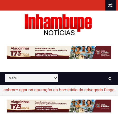
obram rigor na apuração do homicídio do advogado Diego Frag