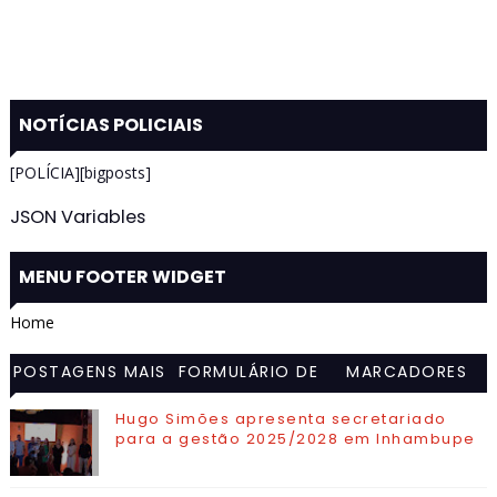
NOTÍCIAS POLICIAIS
[POLÍCIA][bigposts]
JSON Variables
MENU FOOTER WIDGET
Home
POSTAGENS MAIS
FORMULÁRIO DE
MARCADORES
VISITADAS
CONTATO
Hugo Simões apresenta secretariado
para a gestão 2025/2028 em Inhambupe