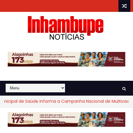
nicipal de Saúde informa a Campanha Nacional de Multivacinaç