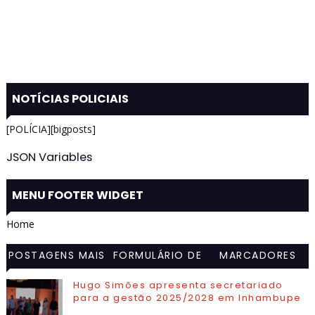
NOTÍCIAS POLICIAIS
[POLÍCIA][bigposts]
JSON Variables
MENU FOOTER WIDGET
Home
POSTAGENS MAIS
FORMULÁRIO DE
MARCADORES
VISITADAS
CONTATO
Hugo Simões apresenta secretariado
para a gestão 2025/2028 em Inhambupe