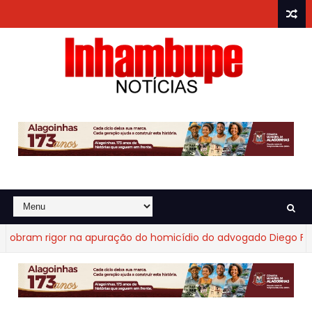
ram rigor na apuração do homicídio do advogado Diego Fraga 