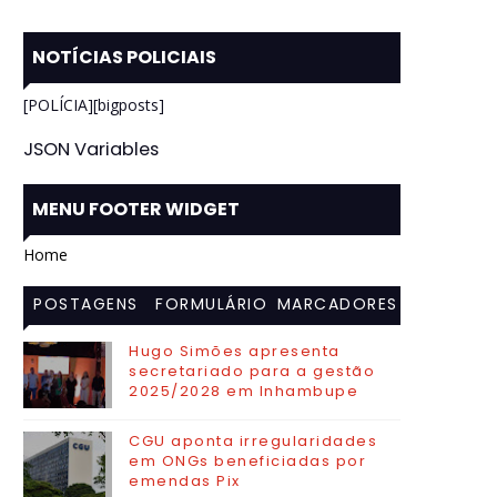
NOTÍCIAS POLICIAIS
[POLÍCIA][bigposts]
JSON Variables
MENU FOOTER WIDGET
Home
POSTAGENS
FORMULÁRIO
MARCADORES
MAIS
DE CONTATO
Hugo Simões apresenta
secretariado para a gestão
VISITADAS
2025/2028 em Inhambupe
CGU aponta irregularidades
em ONGs beneficiadas por
emendas Pix