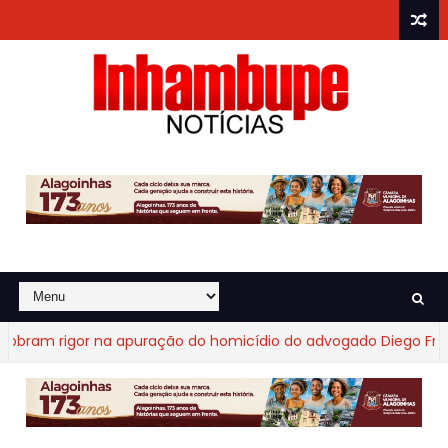
am rigor na apuração do homicídio do advogado Diego Fraga d