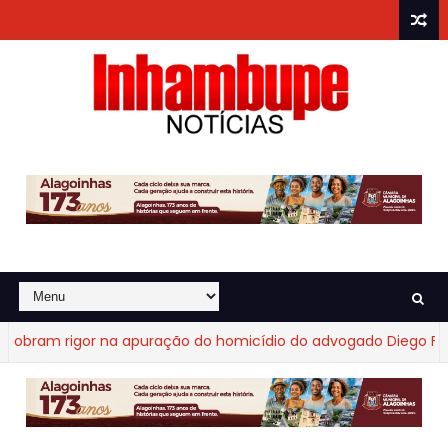
bram rigor na apuração do homicídio do advogado Diego Fraga