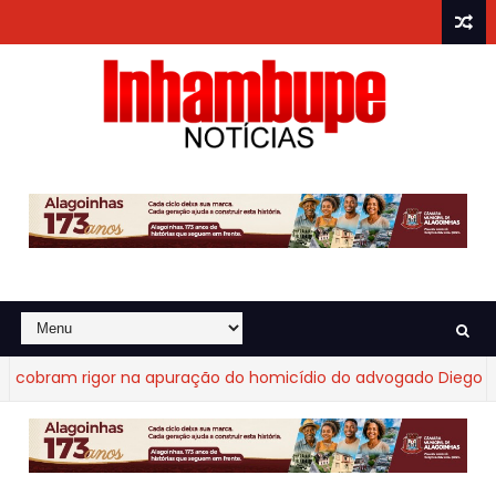
obram rigor na apuração do homicídio do advogado Diego Frag