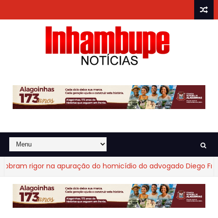
ram rigor na apuração do homicídio do advogado Diego Fraga 