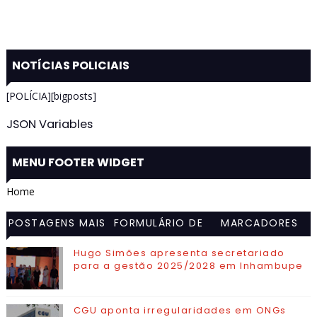
NOTÍCIAS POLICIAIS
[POLÍCIA][bigposts]
JSON Variables
MENU FOOTER WIDGET
Home
POSTAGENS MAIS
FORMULÁRIO DE
MARCADORES
VISITADAS
CONTATO
Hugo Simões apresenta secretariado
para a gestão 2025/2028 em Inhambupe
CGU aponta irregularidades em ONGs