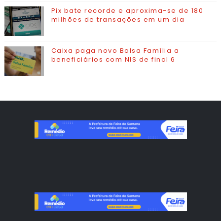
Pix bate recorde e aproxima-se de 180
milhões de transações em um dia
Caixa paga novo Bolsa Família a
beneficiários com NIS de final 6