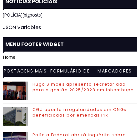
NOTÍCIAS POLICIAIS
[POLÍCIA][bigposts]
JSON Variables
MENU FOOTER WIDGET
Home
POSTAGENS MAIS
FORMULÁRIO DE
MARCADORES
VISITADAS
CONTATO
Hugo Simões apresenta secretariado
para a gestão 2025/2028 em Inhambupe
CGU aponta irregularidades em ONGs
beneficiadas por emendas Pix
Polícia Federal abrirá inquérito sobre