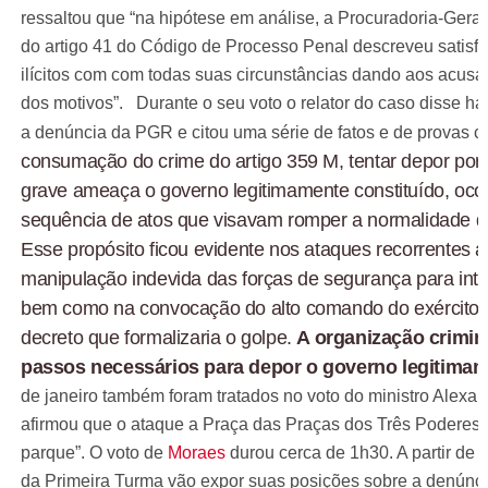
ressaltou que “na hipótese em análise, a Procuradoria-Gera
do artigo 41 do Código de Processo Penal descreveu satisfat
ilícitos com com todas suas circunstâncias dando aos acus
dos motivos”.
Durante o seu voto o relator do caso disse há
a denúncia da PGR e citou uma série de fatos e de provas 
consumação do crime do artigo 359 M, tentar depor por 
grave ameaça o governo legitimamente constituído, oco
sequência de atos que visavam romper a normalidade d
Esse propósito ficou evidente nos ataques recorrentes ao
manipulação indevida das forças de segurança para inter
bem como na convocação do alto comando do exército pa
decreto que formalizaria o golpe.
A organização crimin
passos necessários para depor o governo legitimam
de janeiro também foram tratados no voto do ministro Alexan
afirmou que o ataque a Praça das Praças dos Três Poderes 
parque”.
O voto de
Moraes
durou cerca de 1h30. A partir de 
da Primeira Turma vão expor suas posições sobre a denúnc