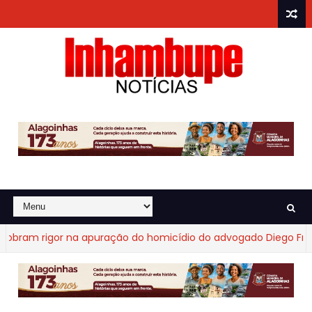
ram rigor na apuração do homicídio do advogado Diego Fraga 