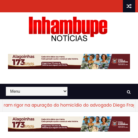
 rigor na apuração do homicídio do advogado Diego Fraga de 