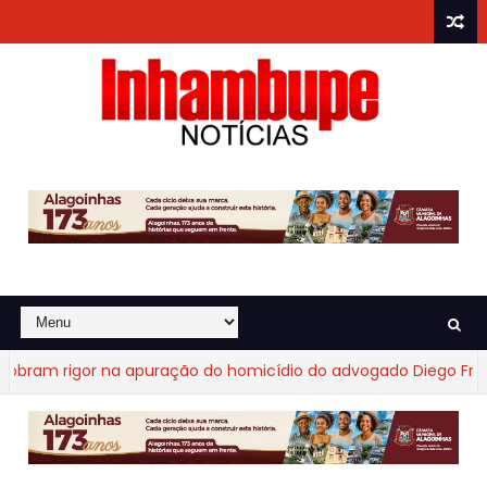
m rigor na apuração do homicídio do advogado Diego Fraga de