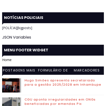
NOTÍCIAS POLICIAIS
[POLÍCIA][bigposts]
JSON Variables
MENU FOOTER WIDGET
Home
POSTAGENS MAIS
FORMULÁRIO DE
MARCADORES
VISITADAS
CONTATO
Hugo Simões apresenta secretariado
para a gestão 2025/2028 em Inhambupe
CGU aponta irregularidades em ONGs
beneficiadas por emendas Pix