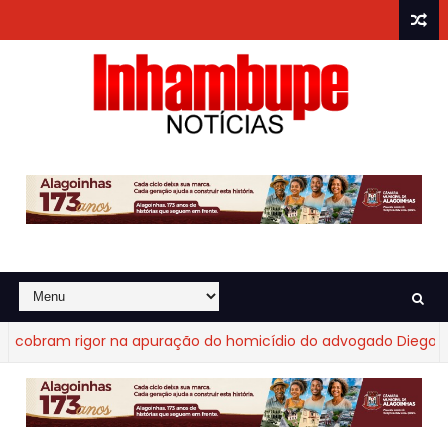
bram rigor na apuração do homicídio do advogado Diego Fraga