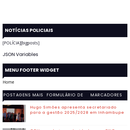
NOTÍCIAS POLICIAIS
[POLÍCIA][bigposts]
JSON Variables
MENU FOOTER WIDGET
Home
POSTAGENS MAIS
FORMULÁRIO DE
MARCADORES
VISITADAS
CONTATO
Hugo Simões apresenta secretariado
para a gestão 2025/2028 em Inhambupe