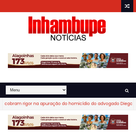
obram rigor na apuração do homicídio do advogado Diego Frag