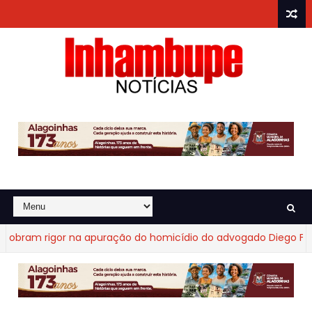
ram rigor na apuração do homicídio do advogado Diego Fraga 