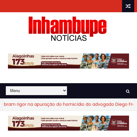
m rigor na apuração do homicídio do advogado Diego Fraga de