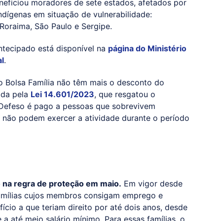
eficiou moradores de sete estados, afetados por
dígenas em situação de vulnerabilidade:
 Roraima, São Paulo e Sergipe.
ntecipado está disponível na
página do Ministério
l
.
o Bolsa Família não têm mais o desconto do
ida pela
Lei 14.601/2023
, que resgatou o
 Defeso é pago a pessoas que sobrevivem
 não podem exercer a atividade durante o período
o na regra de proteção em maio.
Em vigor desde
famílias cujos membros consigam emprego e
io a que teriam direito por até dois anos, desde
 a até meio salário mínimo. Para essas famílias, o