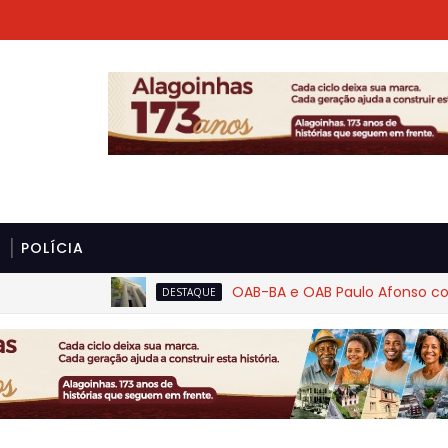
POLÍCIA
OAB-BA e OAB Paulo Afonso cobram ri
DESTAQUE