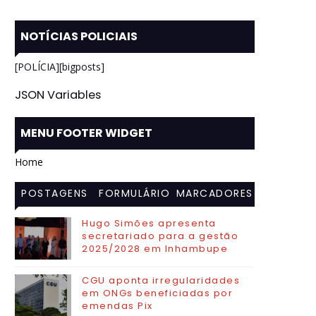
NOTÍCIAS POLICIAIS
[POLÍCIA][bigposts]
JSON Variables
MENU FOOTER WIDGET
Home
POSTAGENS
FORMULÁRIO
MARCADORES
MAIS
DE CONTATO
Hugo Simões apresenta
secretariado para a gestão
VISITADAS
2025/2028 em Inhambupe
CGU aponta irregularidades
em ONGs beneficiadas por
emendas Pix