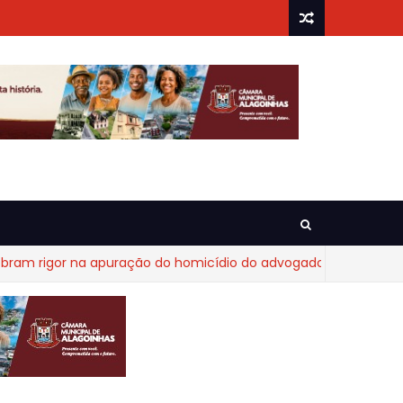
gor na apuração do homicídio do advogado Diego Fraga de Cas