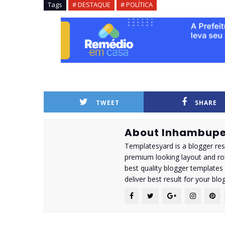
Tags
# DESTAQUE
# POLÍTICA
TWEET
SHARE
About Inhambupe
Templatesyard is a blogger reso
premium looking layout and rob
best quality blogger templates
deliver best result for your blog