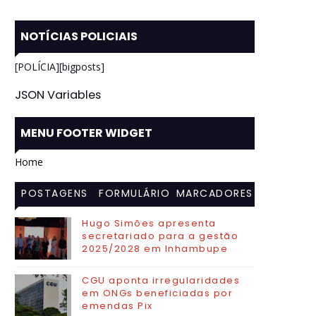
NOTÍCIAS POLICIAIS
[POLÍCIA][bigposts]
JSON Variables
MENU FOOTER WIDGET
Home
POSTAGENS
FORMULÁRIO
MARCADORES
MAIS
DE CONTATO
Hugo Simões apresenta
secretariado para a gestão
VISITADAS
2025/2028 em Inhambupe
CGU aponta irregularidades
em ONGs beneficiadas por
emendas Pix