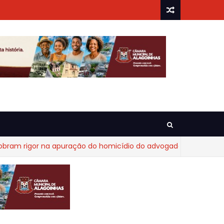
igor na apuração do homicídio do advogado Diego Fraga de Ca