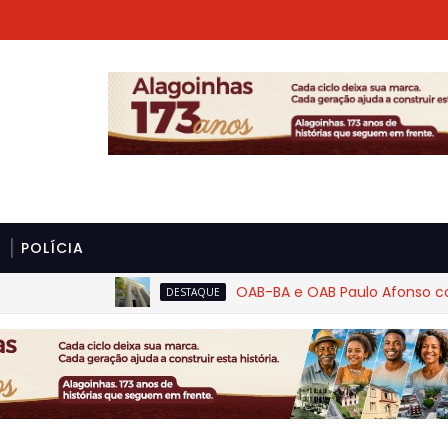
POLÍCIA
OAB-BA e OAB Paulo Afonso cobram r
DESTAQUE