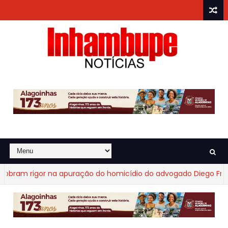
am rigor na apuração do homicídio do advogado Diego Fraga d