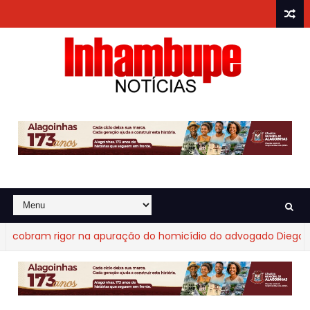
obram rigor na apuração do homicídio do advogado Diego Frag