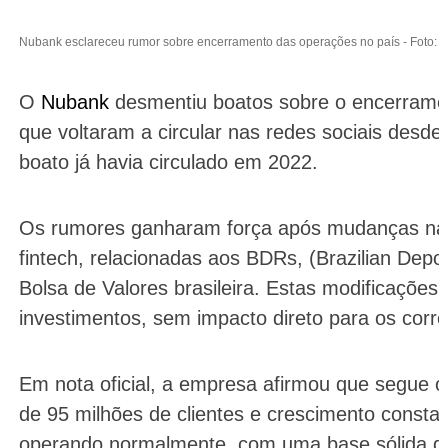
Nubank esclareceu rumor sobre encerramento das operações no país -
Foto: 
O
Nubank
desmentiu boatos sobre o encerramen
que voltaram a circular nas redes sociais desd
boato já havia circulado em 2022.
Os rumores ganharam força após mudanças na e
fintech, relacionadas aos BDRs,
(Brazilian Depo
Bolsa de Valores brasileira. Estas modificações
investimentos, sem impacto direto para os corre
Em nota oficial, a empresa afirmou que segue
de 95 milhões de clientes e crescimento constan
operando normalmente, com uma base sólida de 