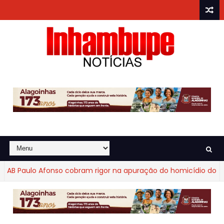
 Paulo Afonso cobram rigor na apuração do homicídio do advo