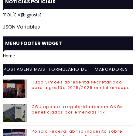
NOTÍCIAS POLICIAIS
[POLÍCIA][bigposts]
JSON Variables
MENU FOOTER WIDGET
Home
POSTAGENS MAIS
FORMULÁRIO DE
MARCADORES
VISITADAS
CONTATO
Hugo Simões apresenta secretariado
para a gestão 2025/2028 em Inhambupe
CGU aponta irregularidades em ONGs
beneficiadas por emendas Pix
Polícia Federal abrirá inquérito sobre