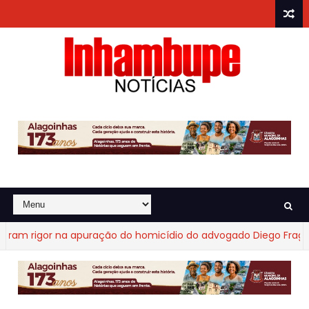
rigor na apuração do homicídio do advogado Diego Fraga de C