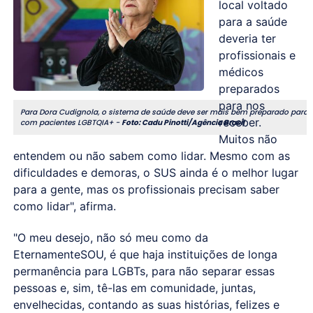
local voltado
para a saúde
deveria ter
profissionais e
médicos
preparados
para nos
Para Dora Cudignola, o sistema de saúde deve ser mais bem preparado para l
receber.
com pacientes LGBTQIA+ -
Foto: Cadu Pinotti/Agência Brasil
Muitos não
entendem ou não sabem como lidar. Mesmo com as
dificuldades e demoras, o SUS ainda é o melhor lugar
para a gente, mas os profissionais precisam saber
como lidar", afirma.
"O meu desejo, não só meu como da
EternamenteSOU, é que haja instituições de longa
permanência para LGBTs, para não separar essas
pessoas e, sim, tê-las em comunidade, juntas,
envelhecidas, contando as suas histórias, felizes e