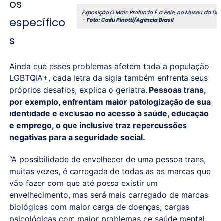
os
Exposição
O Mais Profundo É a Pele
, no Museu da Div
específico
-
Foto: Cadu Pinotti/Agência Brasil
s
Ainda que esses problemas afetem toda a população
LGBTQIA+, cada letra da sigla também enfrenta seus
próprios desafios, explica o geriatra.
Pessoas trans,
por exemplo, enfrentam maior patologização de sua
identidade e exclusão no acesso à saúde, educação
e emprego, o que inclusive traz repercussões
negativas para a seguridade social.
“A possibilidade de envelhecer de uma pessoa trans,
muitas vezes, é carregada de todas as as marcas que
vão fazer com que até possa existir um
envelhecimento, mas será mais carregado de marcas
biológicas com maior carga de doenças, cargas
psicológicas com maior problemas de saúde mental,