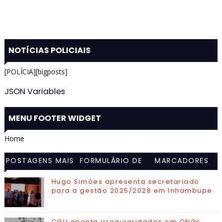
NOTÍCIAS POLICIAIS
[POLÍCIA][bigposts]
JSON Variables
MENU FOOTER WIDGET
Home
POSTAGENS MAIS
FORMULÁRIO DE
MARCADORES
VISITADAS
CONTATO
Hugo Simões apresenta secretariado
para a gestão 2025/2028 em Inhambupe
CGU aponta irregularidades em ONGs