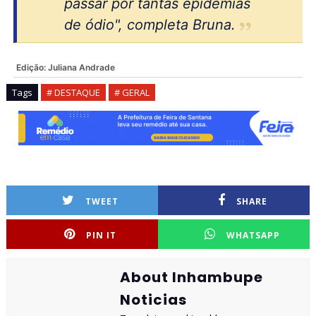
passar por tantas epidemias
de ódio", completa Bruna.
Edição:
Juliana Andrade
Tags
# DESTAQUE
# GERAL
TWEET
SHARE
PIN IT
WHATSAPP
About Inhambupe
Noticias