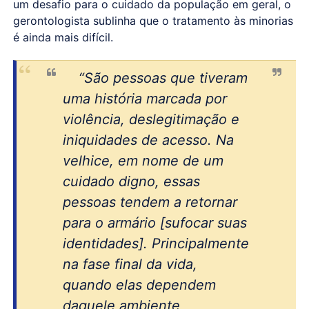
um desafio para o cuidado da população em geral, o
gerontologista sublinha que o tratamento às minorias
é ainda mais difícil.
“São pessoas que tiveram
uma história marcada por
violência, deslegitimação e
iniquidades de acesso. Na
velhice, em nome de um
cuidado digno, essas
pessoas tendem a retornar
para o armário [sufocar suas
identidades]. Principalmente
na fase final da vida,
quando elas dependem
daquele ambiente,