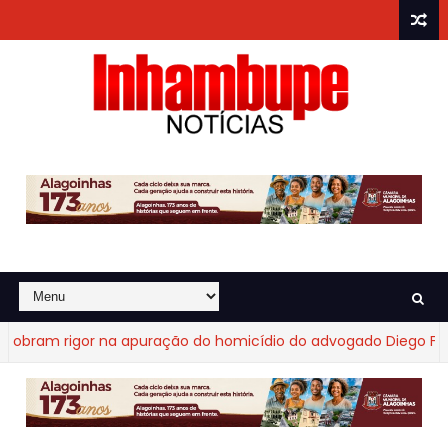
ram rigor na apuração do homicídio do advogado Diego Fraga 