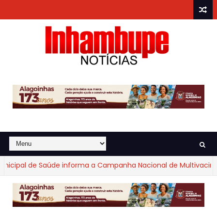
icipal de Saúde informa a Campanha Nacional de Multivacinaçã