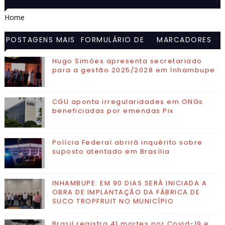
Home
POSTAGENS MAIS
FORMULÁRIO DE
MARCADORES
VISITADAS
CONTATO
Hugo Simões apresenta secretariado
para a gestão 2025/2028 em Inhambupe
CGU aponta irregularidades em ONGs
beneficiadas por emendas Pix
Polícia Federal abrirá inquérito sobre
suposto atentado em Brasília
INHAMBUPE: EM 90 DIAS SERÁ INICIADA A
OBRA DE IMPLANTAÇÃO DA FÁBRICA DE
SUCO TROPFRUIT NO MUNICÍPIO
Brasil registra 41 mortes por Covid-19 e