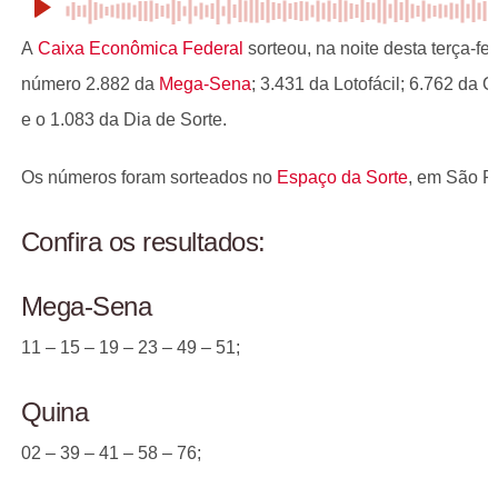
A
Caixa Econômica Federal
sorteou, na noite desta terça-fei
número 2.882 da
Mega-Sena
; 3.431 da Lotofácil; 6.762 da 
e o 1.083 da Dia de Sorte.
Os números foram sorteados no
Espaço da Sorte
, em São P
Confira os resultados:
Mega-Sena
11 – 15 – 19 – 23 – 49 – 51;
Quina
02 – 39 – 41 – 58 – 76;