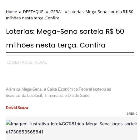
Home
DESTAQUE
GERAL
Loterias: Mega-Sena sorteia R$ 50
milhões nesta terça. Confira
Loterias: Mega-Sena sorteia R$ 50
milhões nesta terça. Confira
DESTAQUE,
GERAL,
Além da Mega-Sena, a Caixa Econômica Federal sorteou as
dezenas da Lotofácil, Timemania e Dia de Sorte
Deivid Souza
BRENO 