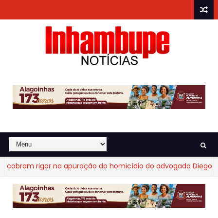
bram rigor na apuração do homicídio do advogado Diego Fraga