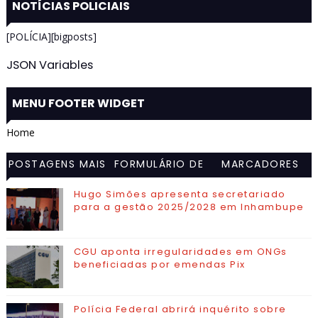
NOTÍCIAS POLICIAIS
[POLÍCIA][bigposts]
JSON Variables
MENU FOOTER WIDGET
Home
POSTAGENS MAIS
FORMULÁRIO DE
MARCADORES
VISITADAS
CONTATO
Hugo Simões apresenta secretariado
para a gestão 2025/2028 em Inhambupe
CGU aponta irregularidades em ONGs
beneficiadas por emendas Pix
Polícia Federal abrirá inquérito sobre