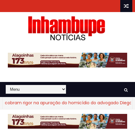
obram rigor na apuração do homicídio do advogado Diego Frag