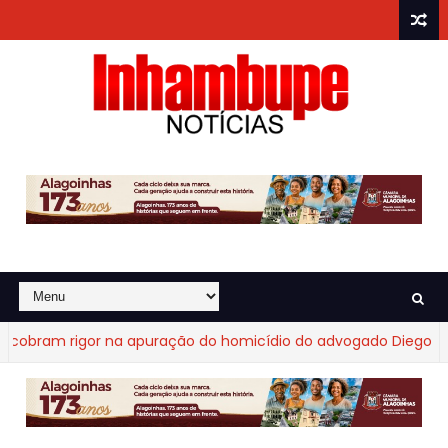
bram rigor na apuração do homicídio do advogado Diego Fraga