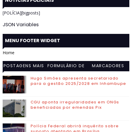
NOTÍCIAS POLICIAIS
[POLÍCIA][bigposts]
JSON Variables
MENU FOOTER WIDGET
Home
POSTAGENS MAIS
FORMULÁRIO DE
MARCADORES
VISITADAS
CONTATO
Hugo Simões apresenta secretariado
para a gestão 2025/2028 em Inhambupe
CGU aponta irregularidades em ONGs
beneficiadas por emendas Pix
Polícia Federal abrirá inquérito sobre
suposto atentado em Brasília