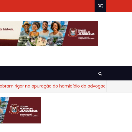
igor na apuração do homicídio do advogado Diego Fraga de Ca