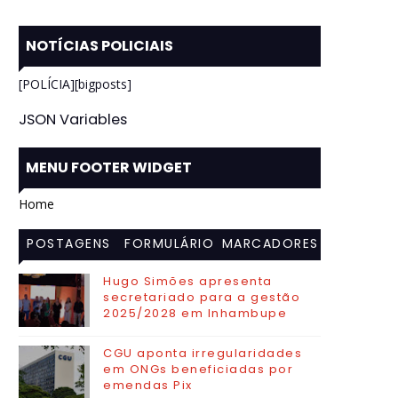
NOTÍCIAS POLICIAIS
[POLÍCIA][bigposts]
JSON Variables
MENU FOOTER WIDGET
Home
POSTAGENS
FORMULÁRIO
MARCADORES
MAIS
DE CONTATO
Hugo Simões apresenta
secretariado para a gestão
VISITADAS
2025/2028 em Inhambupe
CGU aponta irregularidades
em ONGs beneficiadas por
emendas Pix