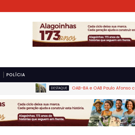
POLÍCIA
OAB-BA e OAB Paulo Afonso cobram r
DESTAQUE