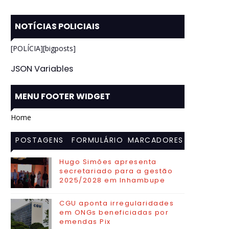
NOTÍCIAS POLICIAIS
[POLÍCIA][bigposts]
JSON Variables
MENU FOOTER WIDGET
Home
POSTAGENS
FORMULÁRIO
MARCADORES
MAIS
DE CONTATO
Hugo Simões apresenta
secretariado para a gestão
VISITADAS
2025/2028 em Inhambupe
CGU aponta irregularidades
em ONGs beneficiadas por
emendas Pix