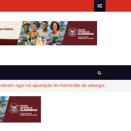
 rigor na apuração do homicídio do advogado Diego Fraga de 