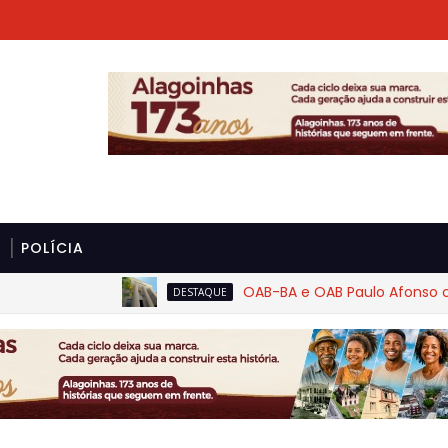
POLÍCIA
OAB-BA e OAB Paulo Afonso cobram
DESTAQUE