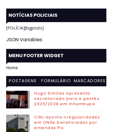
NOTÍCIAS POLICIAIS
[POLÍCIA][bigposts]
JSON Variables
MENU FOOTER WIDGET
Home
POSTAGENS
FORMULÁRIO
MARCADORES
MAIS
DE CONTATO
Hugo Simões apresenta
secretariado para a gestão
VISITADAS
2025/2028 em Inhambupe
CGU aponta irregularidades
em ONGs beneficiadas por
emendas Pix