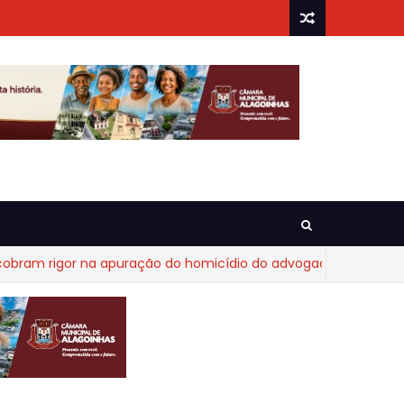
rigor na apuração do homicídio do advogado Diego Fraga de C