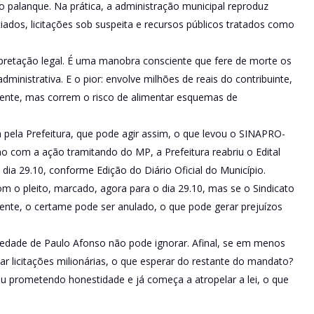
o palanque. Na prática, a administração municipal reproduz
ciados, licitações sob suspeita e recursos públicos tratados como
rpretação legal. É uma manobra consciente que fere de morte os
ministrativa. E o pior: envolve milhões de reais do contribuinte,
arente, mas correm o risco de alimentar esquemas de
pela Prefeitura, que pode agir assim, o que levou o SINAPRO-
mo com a ação tramitando do MP, a Prefeitura reabriu o Edital
 dia 29.10, conforme Edição do Diário Oficial do Município.
m o pleito, marcado, agora para o dia 29.10, mas se o Sindicato
ente, o certame pode ser anulado, o que pode gerar prejuízos
ociedade de Paulo Afonso não pode ignorar. Afinal, se em menos
r licitações milionárias, o que esperar do restante do mandato?
gou prometendo honestidade e já começa a atropelar a lei, o que