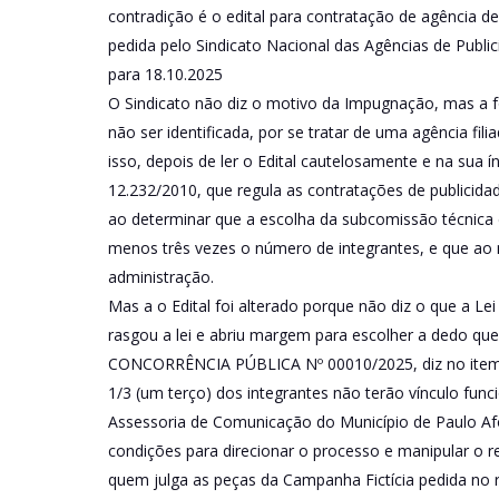
contradição é o edital para contratação de agência de
pedida pelo Sindicato Nacional das Agências de Publi
para 18.10.2025
O Sindicato não diz o motivo da Impugnação, mas a fo
não ser identificada, por se tratar de uma agência fi
isso, depois de ler o Edital cautelosamente e na sua í
12.232/2010, que regula as contratações de publicidade
ao determinar que a escolha da subcomissão técnica de
menos três vezes o número de integrantes, e que a
administração.
Mas a o Edital foi alterado porque não diz o que a L
rasgou a lei e abriu margem para escolher a dedo quem
CONCORRÊNCIA PÚBLICA Nº 00010/2025, diz no item 
1/3 (um terço) dos integrantes não terão vínculo fu
Assessoria de Comunicação do Município de Paulo Afon
condições para direcionar o processo e manipular o 
quem julga as peças da Campanha Fictícia pedida no r