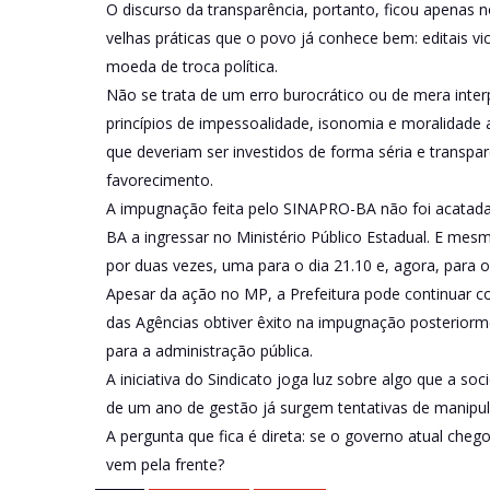
O discurso da transparência, portanto, ficou apenas n
velhas práticas que o povo já conhece bem: editais vi
moeda de troca política.
Não se trata de um erro burocrático ou de mera inte
princípios de impessoalidade, isonomia e moralidade ad
que deveriam ser investidos de forma séria e transp
favorecimento.
A impugnação feita pelo SINAPRO-BA não foi acatada 
BA a ingressar no Ministério Público Estadual. E mes
por duas vezes, uma para o dia 21.10 e, agora, para o
Apesar da ação no MP, a Prefeitura pode continuar co
das Agências obtiver êxito na impugnação posteriorm
para a administração pública.
A iniciativa do Sindicato joga luz sobre algo que a s
de um ano de gestão já surgem tentativas de manipula
A pergunta que fica é direta: se o governo atual che
vem pela frente?