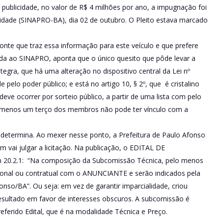
 publicidade, no valor de R$ 4 milhões por ano, a impugnação foi
cidade (SINAPRO-BA), dia 02 de outubro. O Pleito estava marcado
nte que traz essa informação para este veículo e que prefere
liada ao SINAPRO, aponta que o único quesito que pôde levar a
ntegra, que há uma alteração no dispositivo central da Lei nº
 pelo poder público; e está no artigo 10, § 2º, que é cristalino
ve ocorrer por sorteio público, a partir de uma lista com pelo
o menos um terço dos membros não pode ter vínculo com a
ei determina. Ao mexer nesse ponto, a Prefeitura de Paulo Afonso
 vai julgar a licitação. Na publicação, o EDITAL DE
20.2.1: “Na composição da Subcomissão Técnica, pelo menos
ncional ou contratual com o ANUNCIANTE e serão indicados pela
so/BA”. Ou seja: em vez de garantir imparcialidade, criou
resultado em favor de interesses obscuros. A subcomissão é
eferido Edital, que é na modalidade Técnica e Preço.