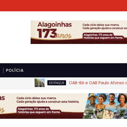
POLÍCIA
OAB-BA e OAB Paulo Afonso cobram 
DESTAQUE