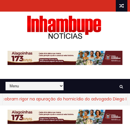
ram rigor na apuração do homicídio do advogado Diego Fraga 