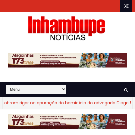
ram rigor na apuração do homicídio do advogado Diego Fraga 