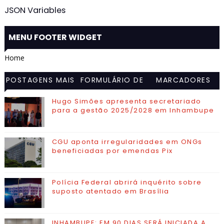
JSON Variables
MENU FOOTER WIDGET
Home
POSTAGENS MAIS
FORMULÁRIO DE
MARCADORES
VISITADAS
CONTATO
Hugo Simões apresenta secretariado
para a gestão 2025/2028 em Inhambupe
CGU aponta irregularidades em ONGs
beneficiadas por emendas Pix
Polícia Federal abrirá inquérito sobre
suposto atentado em Brasília
INHAMBUPE: EM 90 DIAS SERÁ INICIADA A