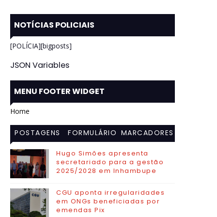
NOTÍCIAS POLICIAIS
[POLÍCIA][bigposts]
JSON Variables
MENU FOOTER WIDGET
Home
POSTAGENS
FORMULÁRIO
MARCADORES
MAIS
DE CONTATO
Hugo Simões apresenta
secretariado para a gestão
VISITADAS
2025/2028 em Inhambupe
CGU aponta irregularidades
em ONGs beneficiadas por
emendas Pix