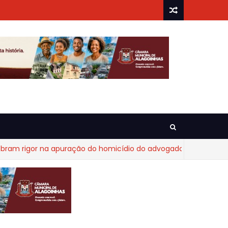
or na apuração do homicídio do advogado Diego Fraga de Cast