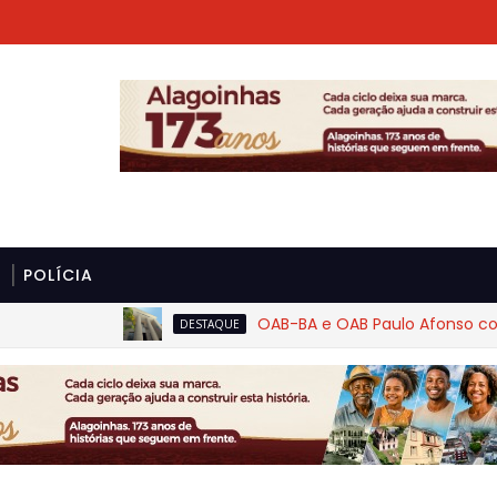
POLÍCIA
OAB-BA e OAB Paulo Afonso cobram rig
DESTAQUE