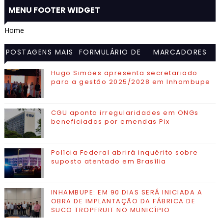
MENU FOOTER WIDGET
Home
POSTAGENS MAIS
FORMULÁRIO DE
MARCADORES
VISITADAS
CONTATO
Hugo Simões apresenta secretariado
para a gestão 2025/2028 em Inhambupe
CGU aponta irregularidades em ONGs
beneficiadas por emendas Pix
Polícia Federal abrirá inquérito sobre
suposto atentado em Brasília
INHAMBUPE: EM 90 DIAS SERÁ INICIADA A
OBRA DE IMPLANTAÇÃO DA FÁBRICA DE
SUCO TROPFRUIT NO MUNICÍPIO