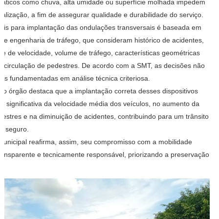
limáticos como chuva, alta umidade ou superfície molhada impedem
nalização, a fim de assegurar qualidade e durabilidade do serviço.
cais para implantação das ondulações transversais é baseada em
 de engenharia de tráfego, que consideram histórico de acidentes,
te de velocidade, volume de tráfego, características geométricas
sa circulação de pedestres. De acordo com a SMT, as decisões não
mas fundamentadas em análise técnica criteriosa.
 do órgão destaca que a implantação correta desses dispositivos
ão significativa da velocidade média dos veículos, no aumento da
estres e na diminuição de acidentes, contribuindo para um trânsito
e seguro.
municipal reafirma, assim, seu compromisso com a mobilidade
ransparente e tecnicamente responsável, priorizando a preservação