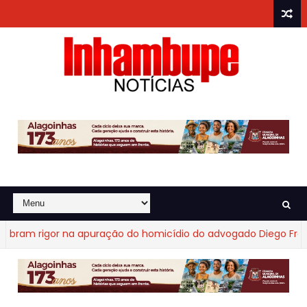
rigor na apuração do homicídio do advogado Diego Fraga de C