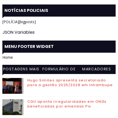
NOTÍCIAS POLICIAIS
[POLÍCIA][bigposts]
JSON Variables
MENU FOOTER WIDGET
Home
POSTAGENS MAIS
FORMULÁRIO DE
MARCADORES
VISITADAS
CONTATO
Hugo Simões apresenta secretariado
para a gestão 2025/2028 em Inhambupe
CGU aponta irregularidades em ONGs
beneficiadas por emendas Pix