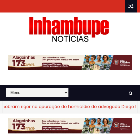
bram rigor na apuração do homicídio do advogado Diego Fraga