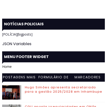
NOTÍCIAS POLICIAIS
[POLÍCIA][bigposts]
JSON Variables
MENU FOOTER WIDGET
Home
POSTAGENS MAIS
FORMULÁRIO DE
MARCADORES
VISITADAS
CONTATO
Hugo Simões apresenta secretariado
para a gestão 2025/2028 em Inhambupe
CGU aponta irregularidades em ONGs