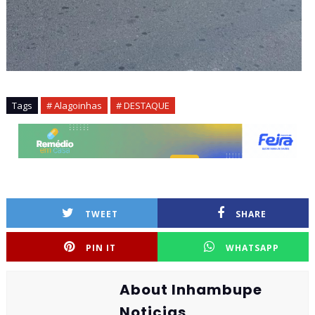
Tags
# Alagoinhas
# DESTAQUE
TWEET
SHARE
PIN IT
WHATSAPP
About Inhambupe
Noticias