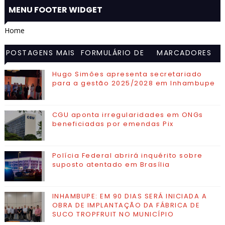
MENU FOOTER WIDGET
Home
POSTAGENS MAIS
FORMULÁRIO DE
MARCADORES
VISITADAS
CONTATO
Hugo Simões apresenta secretariado
para a gestão 2025/2028 em Inhambupe
CGU aponta irregularidades em ONGs
beneficiadas por emendas Pix
Polícia Federal abrirá inquérito sobre
suposto atentado em Brasília
INHAMBUPE: EM 90 DIAS SERÁ INICIADA A
OBRA DE IMPLANTAÇÃO DA FÁBRICA DE
SUCO TROPFRUIT NO MUNICÍPIO