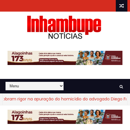
am rigor na apuração do homicídio do advogado Diego Fraga d