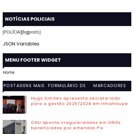
NOTÍCIAS POLICIAIS
[POLÍCIA][bigposts]
JSON Variables
MENU FOOTER WIDGET
Home
POSTAGENS MAIS
FORMULÁRIO DE
MARCADORES
VISITADAS
CONTATO
Hugo Simões apresenta secretariado
para a gestão 2025/2028 em Inhambupe
CGU aponta irregularidades em ONGs
beneficiadas por emendas Pix