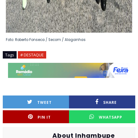
Foto: Roberto Fonseca / Secom / Alagoinhas
Tags
# DESTAQUE
TWEET
SHARE
PIN IT
WHATSAPP
About Inhambupe