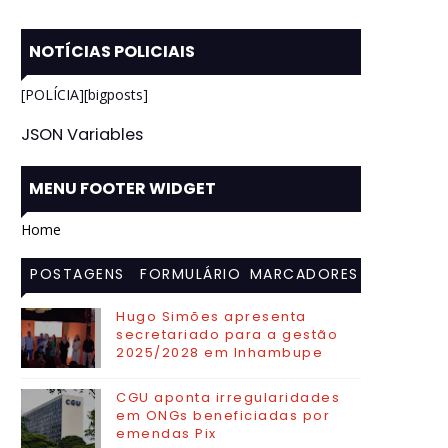
NOTÍCIAS POLICIAIS
[POLÍCIA][bigposts]
JSON Variables
MENU FOOTER WIDGET
Home
POSTAGENS
FORMULÁRIO
MARCADORES
MAIS
DE CONTATO
Hugo Simões apresenta
secretariado para a gestão
VISITADAS
2025/2028 em Inhambupe
CGU aponta irregularidades
em ONGs beneficiadas por
emendas Pix