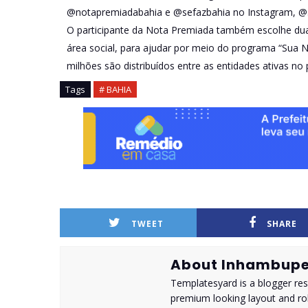
@notapremiadabahia e @sefazbahia no Instagram, @se
O participante da Nota Premiada também escolhe duas 
área social, para ajudar por meio do programa “Sua 
milhões são distribuídos entre as entidades ativas 
Tags
# BAHIA
TWEET
SHARE
About Inhambupe
Templatesyard is a blogger reso
premium looking layout and rob