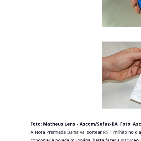
Foto: Matheus Lens - Ascom/Sefaz-BA Foto: As
A Nota Premiada Bahia vai sortear R$ 1 milhão no dia
concorrer à bolada milionária, basta fazer a inscrição