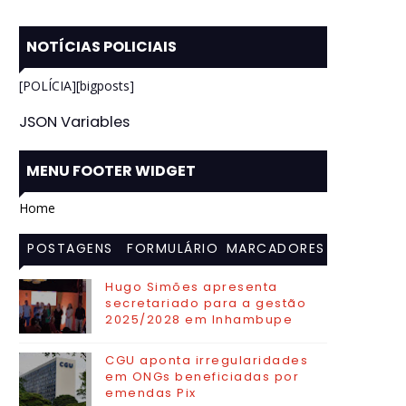
NOTÍCIAS POLICIAIS
[POLÍCIA][bigposts]
JSON Variables
MENU FOOTER WIDGET
Home
POSTAGENS
FORMULÁRIO
MARCADORES
MAIS
DE CONTATO
Hugo Simões apresenta
secretariado para a gestão
VISITADAS
2025/2028 em Inhambupe
CGU aponta irregularidades
em ONGs beneficiadas por
emendas Pix