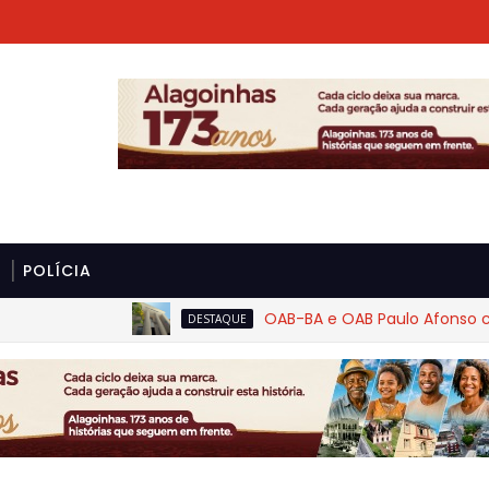
POLÍCIA
OAB-BA e OAB Paulo Afonso cobram
DESTAQUE