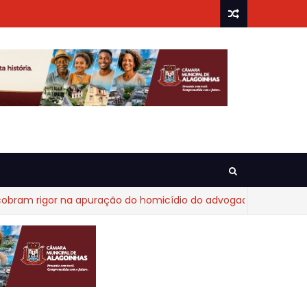
 rigor na apuração do homicídio do advogado Diego Fraga de 