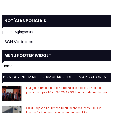
NOTÍCIAS POLICIAIS
[POLÍCIA][bigposts]
JSON Variables
MENU FOOTER WIDGET
Home
POSTAGENS MAIS
FORMULÁRIO DE
MARCADORES
VISITADAS
CONTATO
Hugo Simões apresenta secretariado
para a gestão 2025/2028 em Inhambupe
CGU aponta irregularidades em ONGs
beneficiadas por emendas Pix