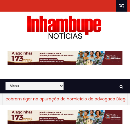
obram rigor na apuração do homicídio do advogado Diego Frag