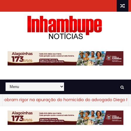
bram rigor na apuração do homicídio do advogado Diego Fraga