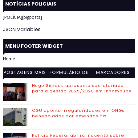
NOTÍCIAS POLICIAIS
[POLÍCIA][bigposts]
JSON Variables
MENU FOOTER WIDGET
Home
POSTAGENS MAIS
FORMULÁRIO DE
MARCADORES
VISITADAS
CONTATO
Hugo Simões apresenta secretariado
para a gestão 2025/2028 em Inhambupe
CGU aponta irregularidades em ONGs
beneficiadas por emendas Pix
Polícia Federal abrirá inquérito sobre