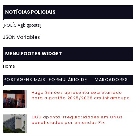
NOTÍCIAS POLICIAIS
[POLÍCIA][bigposts]
JSON Variables
MENU FOOTER WIDGET
Home
POSTAGENS MAIS
FORMULÁRIO DE
MARCADORES
VISITADAS
CONTATO
Hugo Simões apresenta secretariado
para a gestão 2025/2028 em Inhambupe
CGU aponta irregularidades em ONGs
beneficiadas por emendas Pix