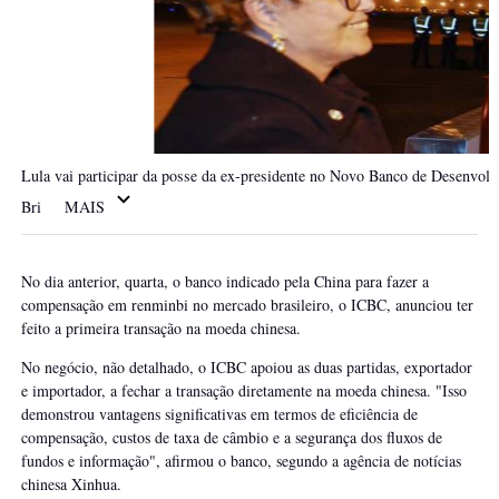
Lula vai participar da posse da ex-presidente no Novo Banco de Desenvol
R
Bri
MAIS
i
c
L
a
E
r
No dia anterior, quarta, o banco indicado pela China para fazer a
I
V
d
compensação em renminbi no mercado brasileiro, o ICBC, anunciou ter
A
O
o
L
M
feito a primeira transação na moeda chinesa.
T
S
A
A
t
No negócio, não detalhado, o ICBC apoiou as duas partidas, exportador
I
R
u
e importador, a fechar a transação diretamente na moeda chinesa. "Isso
S
c
demonstrou vantagens significativas em termos de eficiência de
k
compensação, custos de taxa de câmbio e a segurança dos fluxos de
e
fundos e informação", afirmou o banco, segundo a agência de notícias
r
chinesa Xinhua.
t