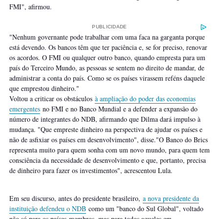
FMI", afirmou.
PUBLICIDADE
"Nenhum governante pode trabalhar com uma faca na garganta porque
está devendo. Os bancos têm que ter paciência e, se for preciso, renovar
os acordos. O FMI ou qualquer outro banco, quando empresta para um
país do Terceiro Mundo, as pessoas se sentem no direito de mandar, de
administrar a conta do país. Como se os países virassem reféns daquele
que emprestou dinheiro."
Voltou a criticar os obstáculos
à ampliação do poder das economias
emergentes
no FMI e no Banco Mundial e a defender a expansão do
número de integrantes do NDB, afirmando que Dilma dará impulso à
mudança. "Que empreste dinheiro na perspectiva de ajudar os países e
não de asfixiar os países em desenvolvimento", disse."O Banco do Brics
representa muito para quem sonha com um novo mundo, para quem tem
consciência da necessidade de desenvolvimento e que, portanto, precisa
de dinheiro para fazer os investimentos", acrescentou Lula.
Em seu discurso, antes do presidente brasileiro,
a nova presidente da
instituição defendeu o NDB
como um "banco do Sul Global", voltado
não só para os países-membros, mas para todos aqueles em