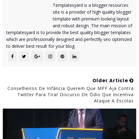
a
Templatesyard is a blogger resources
R
site is a provider of high quality blogger
e
p
template with premium looking layout
ú
and robust design. The main mission of
b
templatesyard is to provide the best quality blogger templates
l
which are professionally designed and perfectlly seo optimized
i
to deliver best result for your blog.
c
a
/
D
i
v
Older Article
u
Conselheiros De Infância Querem Que MPF Aja Contra
l
Twitter Para Tirar Discurso De Ódio Que Incentiva
g
Ataque A Escolas
a
ç
ã
o