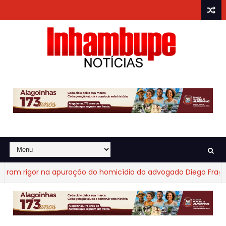
igor na apuração do homicídio do advogado Diego Fraga de C