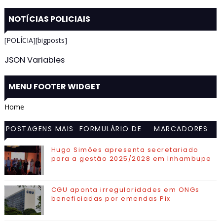
NOTÍCIAS POLICIAIS
[POLÍCIA][bigposts]
JSON Variables
MENU FOOTER WIDGET
Home
POSTAGENS MAIS
FORMULÁRIO DE
MARCADORES
VISITADAS
CONTATO
Hugo Simões apresenta secretariado
para a gestão 2025/2028 em Inhambupe
CGU aponta irregularidades em ONGs
beneficiadas por emendas Pix