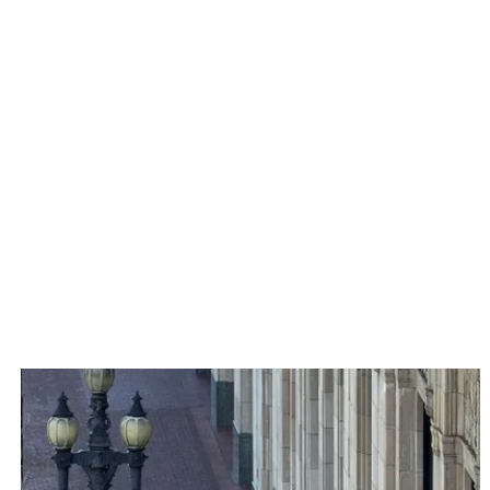
Musk 'muda' nome do Twitter na fachada da sede, na Califórnia
Justin Sullivan/Getty 
Além do governo, a sociedade civil está se mobili
redes sociais, no contexto do combate aos ataques à