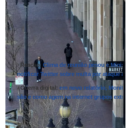
Associação de Conselheiros e Ex-Conselheiros da 
uma representação junto ao Ministério Público Fed
plataformas — Meta, Youtube, TikTok e Twitter — 
disseminação de conteúdo com discurso de ódio e 
atentados.
Reação:
Clima de reunião pesou e Ministé
notificar Twitter sobre multa por ataque a 
Guerra digital:
em novo relatório, Monito
são e como agem na internet grupos extre
Na ação, o advogado Carlos Nicodemos, integrant
Direitos Humanos e que representa a Aecci, pede 