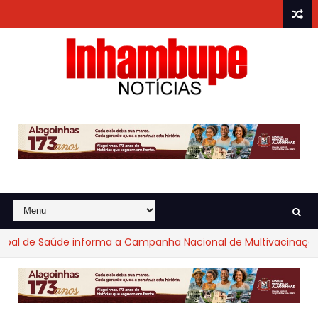
l de Saúde informa a Campanha Nacional de Multivacinação