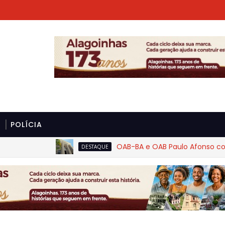
POLÍCIA
OAB-BA e OAB Paulo Afonso cobram ri
DESTAQUE