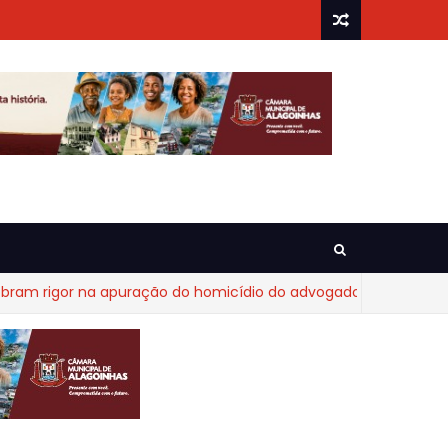
gor na apuração do homicídio do advogado Diego Fraga de Cas