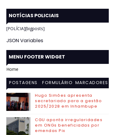
NOTÍCIAS POLICIAIS
[POLÍCIA][bigposts]
JSON Variables
MENU FOOTER WIDGET
Home
POSTAGENS
FORMULÁRIO
MARCADORES
MAIS
DE CONTATO
Hugo Simões apresenta
secretariado para a gestão
VISITADAS
2025/2028 em Inhambupe
CGU aponta irregularidades
em ONGs beneficiadas por
emendas Pix