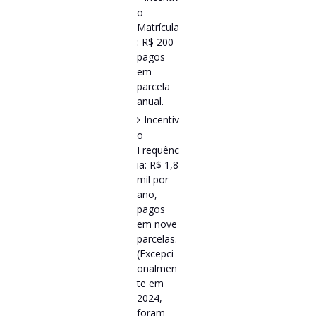
o
Matrícula
: R$ 200
pagos
em
parcela
anual.
Incentiv
o
Frequênc
ia: R$ 1,8
mil por
ano,
pagos
em nove
parcelas.
(Excepci
onalmen
te em
2024,
foram