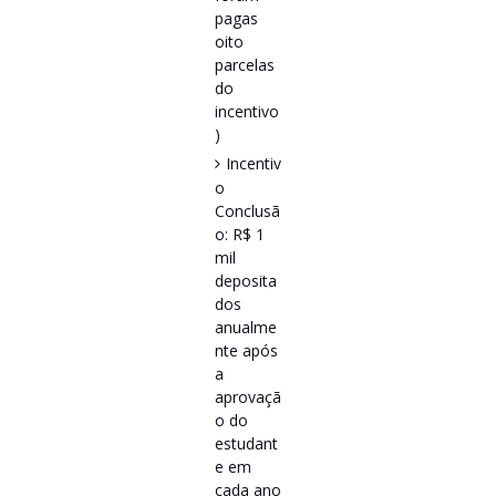
pagas
oito
parcelas
do
incentivo
)
Incentiv
o
Conclusã
o: R$ 1
mil
deposita
dos
anualme
nte após
a
aprovaçã
o do
estudant
e em
cada ano