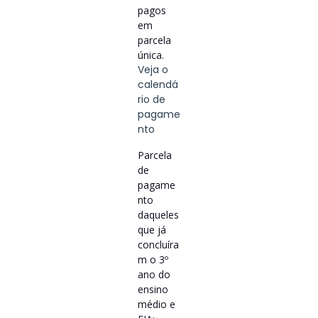
pagos
em
parcela
única.
Veja o
calendá
rio de
pagame
nto
Parcela
de
pagame
nto
daqueles
que já
concluíra
m o 3º
ano do
ensino
médio e