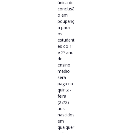
única de
conclusã
o em
poupanç
a para
os
estudant
es do 1º
e 2º ano
do
ensino
médio
será
paga na
quinta-
feira
(27/2)
aos
nascidos
em
qualquer